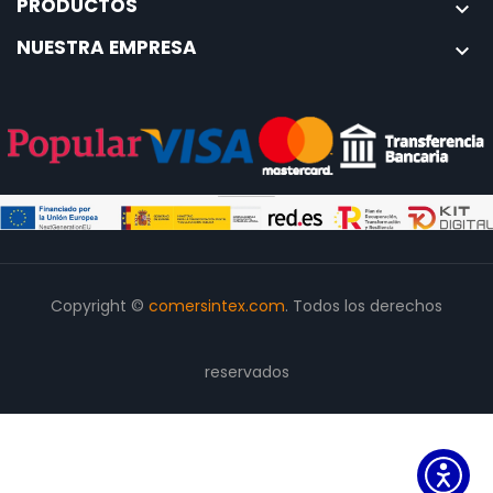
PRODUCTOS

NUESTRA EMPRESA

Copyright ©
comersintex.com
. Todos los derechos
reservados