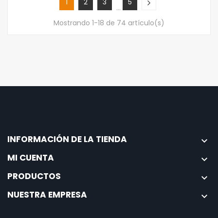
1
2
3
5
…
Mostrando 1-18 de 74 artículo(s)
INFORMACIÓN DE LA TIENDA

MI CUENTA

PRODUCTOS

NUESTRA EMPRESA
