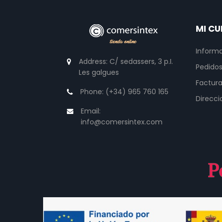
MI CU
Informa
Address:
C/ sedassers, 3 p.I.
Pedido
Les galgues
Factura
Phone:
(+34) 965 760 165
Direcci
Email:
info@comersintex.com